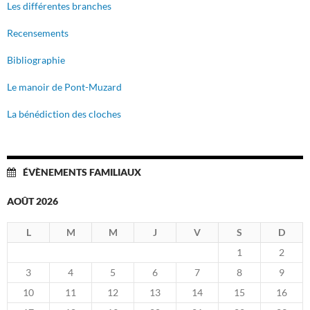
Les différentes branches
Recensements
Bibliographie
Le manoir de Pont-Muzard
La bénédiction des cloches
ÉVÈNEMENTS FAMILIAUX
AOÛT 2026
L
M
M
J
V
S
D
1
2
3
4
5
6
7
8
9
10
11
12
13
14
15
16