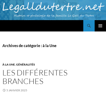
Aller
au
contenu
Recherche
Famille LE GALL du TERTRE
MENU
PRINCI
Archives de catégorie : à la Une
À LA UNE
,
GÉNÉRALITÉS
LES DIFFÉRENTES
BRANCHES
5 JANVIER 2025