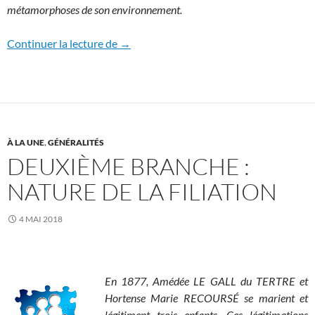
métamorphoses de son environnement.
Le manoir de Pont-Muzard
Continuer la lecture de
→
À LA UNE
,
GÉNÉRALITÉS
DEUXIÈME BRANCHE :
NATURE DE LA FILIATION
4 MAI 2018
En 1877, Amédée LE GALL du TERTRE et
Hortense Marie RECOURSÉ se marient et
légitiment trois enfants. Ces légitimations