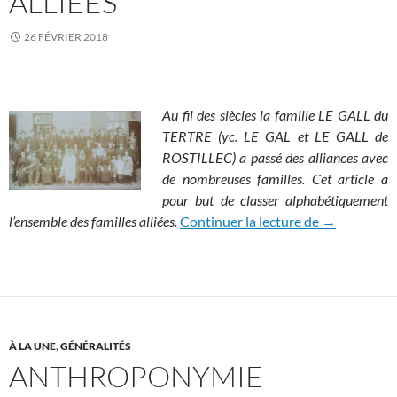
ALLIÉES
26 FÉVRIER 2018
Au fil des siècles la famille LE GALL du
TERTRE (yc. LE GAL et LE GALL de
ROSTILLEC) a passé des alliances avec
de nombreuses familles. Cet article a
pour but de classer alphabétiquement
Liste des fam
l’ensemble des familles alliées.
Continuer la lecture de
→
À LA UNE
,
GÉNÉRALITÉS
ANTHROPONYMIE