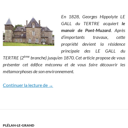
En 1828, Georges Hippolyte LE
GALL du TERTRE acquiert
le
manoir de Pont-Muzard
. Après
d’importants travaux, cette
propriété devient la résidence
principale des LE GALL du
ème
TERTRE (2
branche) jusqu’en 1870. Cet article propose de vous
présenter cet édifice méconnu et de vous faire découvrir les
métamorphoses de son environnement.
Le manoir de Pont-Muzard
Continuer la lecture de
→
PLÉLAN-LE-GRAND