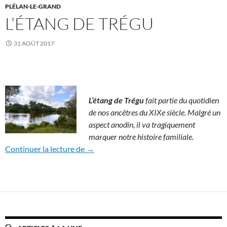
PLÉLAN-LE-GRAND
L’ÉTANG DE TRÉGU
31 AOÛT 2017
L’étang de Trégu
fait partie du quotidien
de nos ancêtres du XIXe siècle. Malgré un
aspect anodin, il va tragiquement
marquer notre histoire familiale.
L’étang de Trégu
Continuer la lecture de
→