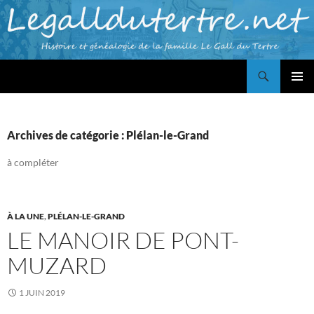
Aller
au
contenu
Recherche
Famille LE GALL du TERTRE
MENU
PRINCI
Archives de catégorie : Plélan-le-Grand
à compléter
À LA UNE
,
PLÉLAN-LE-GRAND
LE MANOIR DE PONT-
MUZARD
1 JUIN 2019