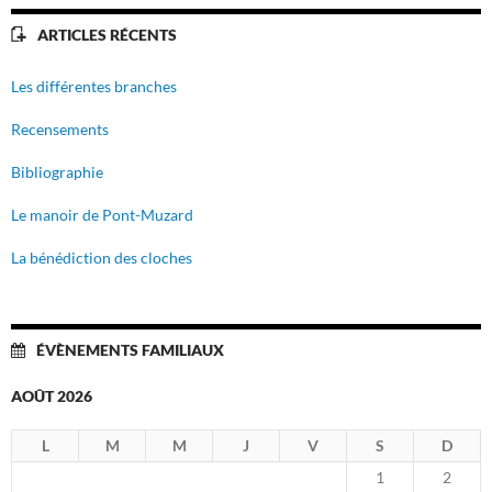
ARTICLES RÉCENTS
Les différentes branches
Recensements
Bibliographie
Le manoir de Pont-Muzard
La bénédiction des cloches
ÉVÈNEMENTS FAMILIAUX
AOÛT 2026
L
M
M
J
V
S
D
1
2