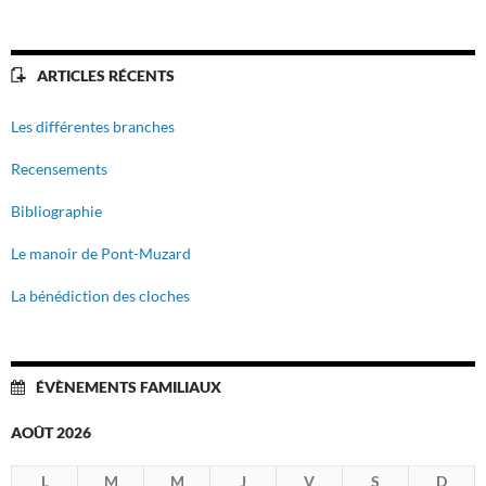
ARTICLES RÉCENTS
Les différentes branches
Recensements
Bibliographie
Le manoir de Pont-Muzard
La bénédiction des cloches
ÉVÈNEMENTS FAMILIAUX
AOÛT 2026
L
M
M
J
V
S
D