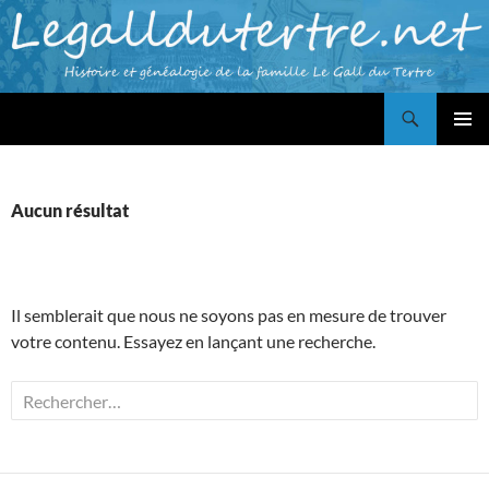
Aller
au
contenu
Recherche
Famille LE GALL du TERTRE
MENU
PRINCI
Aucun résultat
Il semblerait que nous ne soyons pas en mesure de trouver
votre contenu. Essayez en lançant une recherche.
Rechercher :