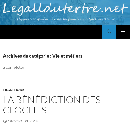
Aller
au
contenu
Recherche
Famille LE GALL du TERTRE
MENU
PRINCI
Archives de catégorie : Vie et métiers
à compléter
TRADITIONS
LA BÉNÉDICTION DES
CLOCHES
19 OCTOBRE 2018