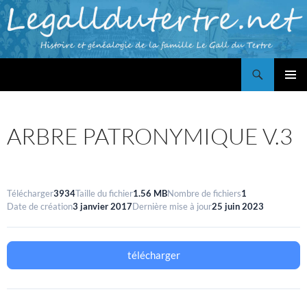
Aller
au
contenu
Recherche
Famille LE GALL du TERTRE
MENU
PRINCI
ARBRE PATRONYMIQUE V.3
Télécharger
3934
Taille du fichier
1.56 MB
Nombre de fichiers
1
Date de création
3 janvier 2017
Dernière mise à jour
25 juin 2023
télécharger