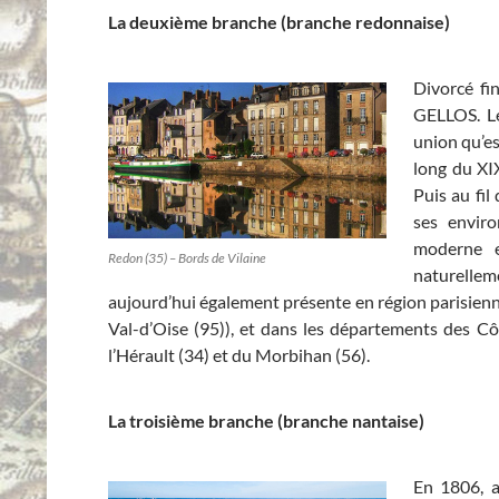
La deuxième branche (branche redonnaise)
Divorcé fi
GELLOS. Le
union qu’es
long du XI
Puis au fil
ses enviro
moderne e
Redon (35) – Bords de Vilaine
naturelle
aujourd’hui également présente en région parisienn
Val-d’Oise (95)), et dans les départements des Côt
l’Hérault (34) et du Morbihan (56).
La troisième branche (branche nantaise)
En 1806, a