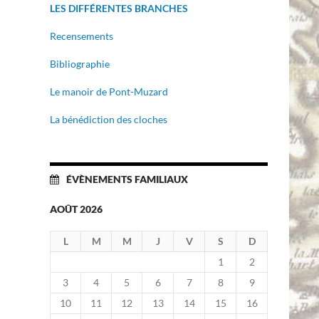
LES DIFFÉRENTES BRANCHES
Recensements
Bibliographie
Le manoir de Pont-Muzard
La bénédiction des cloches
ÉVÈNEMENTS FAMILIAUX
AOÛT 2026
L
M
M
J
V
S
D
1
2
3
4
5
6
7
8
9
10
11
12
13
14
15
16