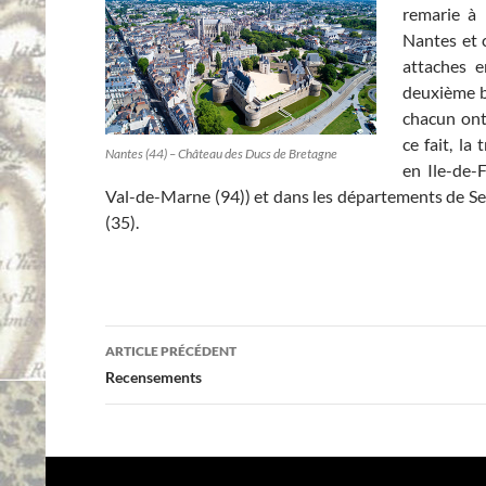
remarie à
Nantes et 
attaches 
deuxième br
chacun ont
ce fait, la
Nantes (44) – Château des Ducs de Bretagne
en Ile-de-F
Val-de-Marne (94)) et dans les départements de Sein
(35).
Navigation
ARTICLE PRÉCÉDENT
des
Recensements
articles