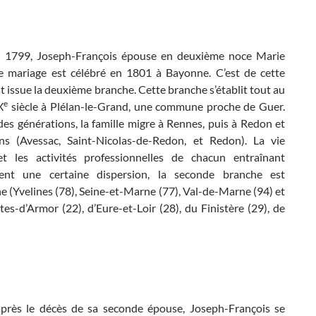
n 1799, Joseph-François épouse en deuxième noce Marie
 mariage est célébré en 1801 à Bayonne. C’est de cette
t issue la deuxième branche. Cette branche s’établit tout au
e
X
siècle à Plélan-le-Grand, une commune proche de Guer.
 des générations, la famille migre à Rennes, puis à Redon et
ns (Avessac, Saint-Nicolas-de-Redon, et Redon). La vie
t les activités professionnelles de chacun entraînant
ment une certaine dispersion, la seconde branche est
e (Yvelines (78), Seine-et-Marne (77), Val-de-Marne (94) et
es-d’Armor (22), d’Eure-et-Loir (28), du Finistère (29), de
près le décès de sa seconde épouse, Joseph-François se